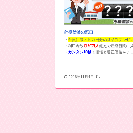
外壁塗装の窓口
・
全員に最大10万円分の商品券プレゼ
・利用者数
月30万人
超えで産経新聞に
・
カンタン10秒
で相場と適正価格をチ
2016年11月4日