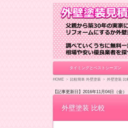
外壁塗装見積もり
タイミングとベストシーズン
コ
ン
テ
HOME
比較簡単 外壁塗装
外壁塗装 比
ン
ツ
【記事更新日】2016年11月04日（金）
へ
移
動
外壁塗装 比較