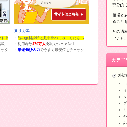
部分的
相場と
ること
ヌリカエ
その過
います
・
他の無料診断と是非比べてみてください
ント中
・利用者数
470万人
突破でシェアNo1
掲載
・
最短45秒入力
で今すぐ最安値をチェック
ェック
カテゴ
外壁
い
イ
ヌ
プ
リ
外
外