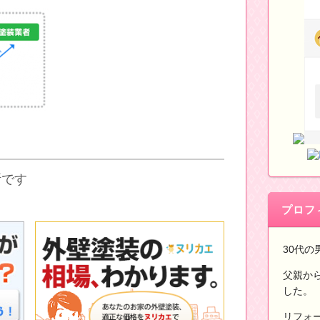
断です
プロフ
30代の
父親か
した。
リフォ