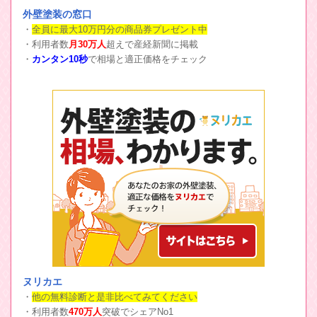
外壁塗装の窓口
・
全員に最大10万円分の商品券プレゼント中
・利用者数
月30万人
超えで産経新聞に掲載
・
カンタン10秒
で相場と適正価格をチェック
ヌリカエ
・
他の無料診断と是非比べてみてください
・利用者数
470万人
突破でシェアNo1