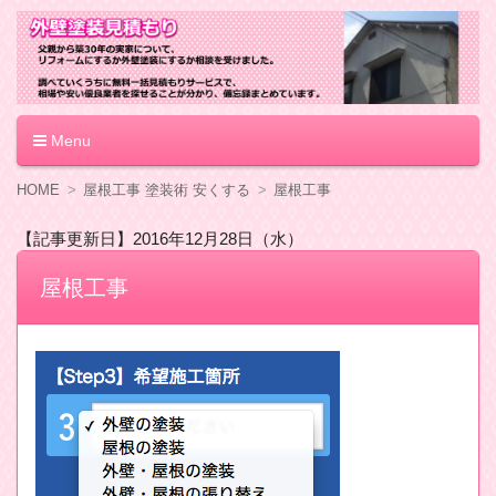
外壁塗装見積もり
Menu
コ
HOME
屋根工事 塗装術 安くする
屋根工事
ン
テ
【記事更新日】2016年12月28日（水）
ン
ツ
屋根工事
へ
移
動