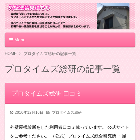
外壁塗装見積もり
Menu
コ
HOME
プロタイムズ総研の記事一覧
ン
テ
プロタイムズ総研の記事一覧
ン
ツ
へ
移
プロタイムズ総研 口コミ
動
2016年12月16日
プロタイムズ総研
外壁屋根診断をした利用者口コミ載っています。 公式サイト
をご参考ください。 （公式）プロタイムズ総合研究所 ・屋