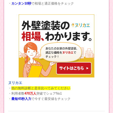
・
カンタン10秒
で相場と適正価格をチェック
ヌリカエ
・
他の無料診断と是非比べてみてください
・利用者数
470万人
突破でシェアNo1
・
最短45秒入力
で今すぐ最安値をチェック