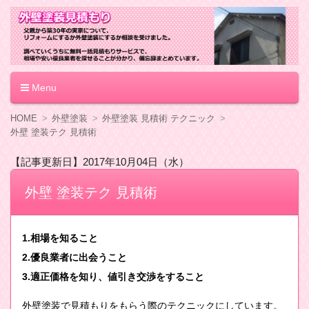
外壁塗装見積もり
Menu
コ
HOME
外壁塗装
外壁塗装 見積術 テクニック
ン
外壁 塗装テク 見積術
テ
ン
【記事更新日】2017年10月04日（水）
ツ
へ
外壁 塗装テク 見積術
移
動
1.相場を知ること
2.優良業者に出会うこと
3.適正価格を知り、値引き交渉をすること
外壁塗装で見積もりをもらう際のテクニックにしています。