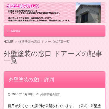
外壁塗装見積もり
Menu
コ
HOME
外壁塗装の窓口 ドアーズの記事一覧
ン
テ
外壁塗装の窓口 ドアーズの記事
ン
一覧
ツ
へ
移
動
外壁塗装の窓口 評判
2016年10月18日
外壁塗装の窓口
費用が安くなった実例が公開されています。 （公式）外壁塗