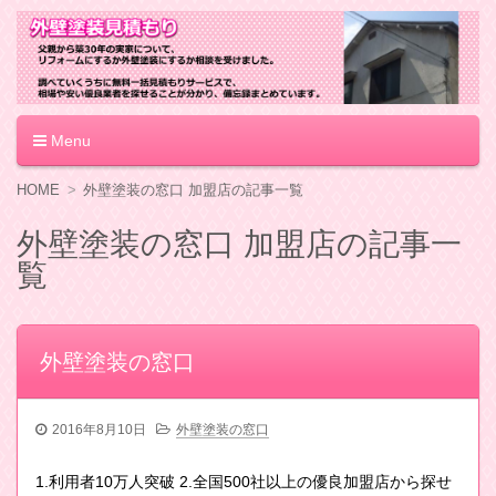
外壁塗装見積もり
Menu
コ
HOME
外壁塗装の窓口 加盟店の記事一覧
ン
テ
外壁塗装の窓口 加盟店の記事一
ン
覧
ツ
へ
移
動
外壁塗装の窓口
2016年8月10日
外壁塗装の窓口
1.利用者10万人突破 2.全国500社以上の優良加盟店から探せ