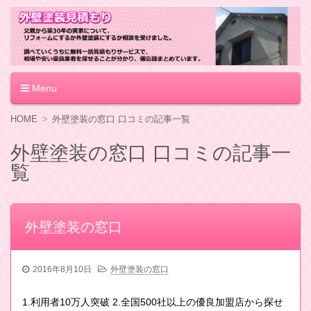
外壁塗装見積もり
Menu
コ
HOME
外壁塗装の窓口 口コミの記事一覧
ン
テ
外壁塗装の窓口 口コミの記事一
ン
覧
ツ
へ
移
動
外壁塗装の窓口
2016年8月10日
外壁塗装の窓口
1.利用者10万人突破 2.全国500社以上の優良加盟店から探せ