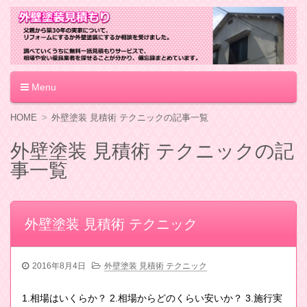
外壁塗装見積もり
Menu
コ
HOME
外壁塗装 見積術 テクニックの記事一覧
ン
テ
外壁塗装 見積術 テクニックの記
ン
事一覧
ツ
へ
移
動
外壁塗装 見積術 テクニック
2016年8月4日
外壁塗装 見積術 テクニック
1.相場はいくらか？ 2.相場からどのくらい安いか？ 3.施行実