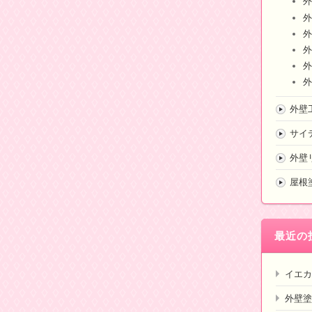
外
外
外
外
外
外
外壁
サイ
外壁
屋根
最近の
イエカ
外壁塗