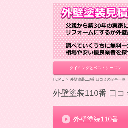
外壁塗装見積もり
タイミングとベストシーズン
コ
ン
テ
HOME
外壁塗装110番 口コミの記事一覧
ン
ツ
外壁塗装110番 口
へ
移
動
外壁塗装110番