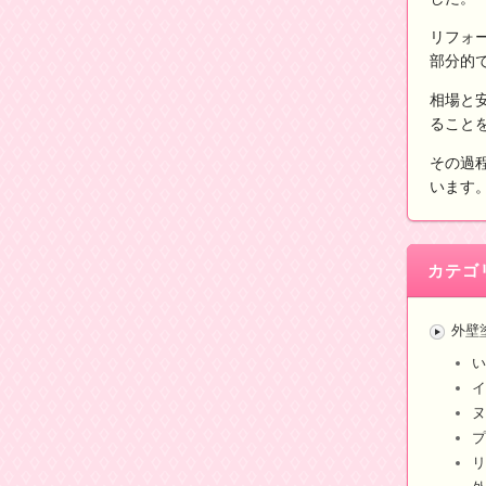
リフォ
部分的
相場と
ること
その過
います
カテゴ
外壁
い
イ
ヌ
プ
リ