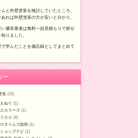
ームと外壁塗装を検討していたところ、
であれば外壁塗装の方が安いと分かり、
安い優良業者は無料一括見積もりで探せ
を知りました。
程で学んだことを備忘録としてまとめて
。
リー
塗装
(33)
えぬり
(1)
エカラーズ
(1)
リカエ
(4)
ロタイムズ総研
(1)
ショップナビ
(1)