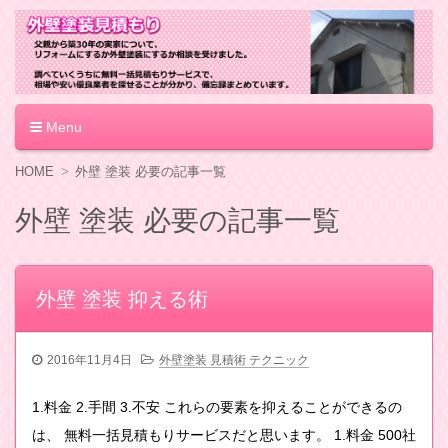
外壁塗装見積もり
Menu
コ
HOME
外壁 塗装 必要の記事一覧
ン
テ
外壁 塗装 必要の記事一覧
ン
ツ
へ
移
外壁 塗装 抑える術
動
2016年11月4日
外壁塗装 見積術 テクニック
1.料金 2.手間 3.不安 これらの要素を抑えることができるの
は、 無料一括見積もりサービスだと思います。 1.料金 500社