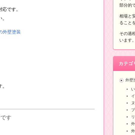
部分的
対応です。
相場と
い。
ること
の外壁塗装
その過
います
カテゴ
外壁
す。
い
イ
ヌ
プ
断です
リ
外
外