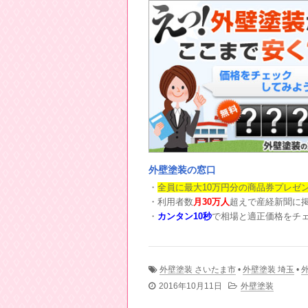
外壁塗装の窓口
・
全員に最大10万円分の商品券プレゼ
・利用者数
月30万人
超えで産経新聞に
・
カンタン10秒
で相場と適正価格をチ
外壁塗装 さいたま市
•
外壁塗装 埼玉
•
2016年10月11日
外壁塗装