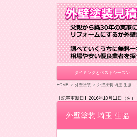
外壁塗装見積もり
タイミングとベストシーズン
コ
ン
テ
HOME
外壁塗装
外壁塗装 埼玉 生協
ン
ツ
【記事更新日】2016年10月11日（火）
へ
移
動
外壁塗装 埼玉 生協