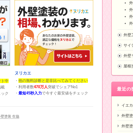
外
外
外
外
外壁
サイ
外壁
屋根
ヌリカエ
・
他の無料診断と是非比べてみてください
ント中
・利用者数
470万人
突破でシェアNo1
掲載
最近の
・
最短45秒入力
で今すぐ最安値をチェック
ェック
イエカ
外壁塗
外壁塗装 生協
外壁塗