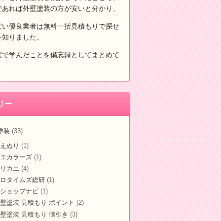
であれば外壁塗装の方が安いと分かり、
安い優良業者は無料一括見積もりで探せ
を知りました。
程で学んだことを備忘録としてまとめて
。
リー
塗装
(33)
えぬり
(1)
エカラーズ
(1)
リカエ
(4)
ロタイムズ総研
(1)
ショップナビ
(1)
壁塗装 見積もり ポイント
(2)
壁塗装 見積もり 値引き
(3)