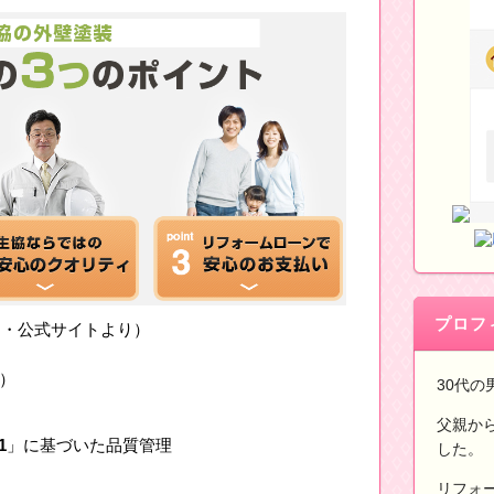
プロフ
ト・公式サイトより）
）
30代の
父親か
1
」に基づいた品質管理
した。
リフォ