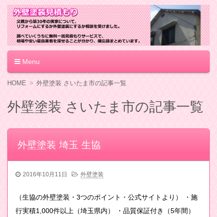
外壁塗装見積もり
Menu
コ
HOME
外壁塗装 さいたま市の記事一覧
ン
テ
外壁塗装 さいたま市の記事一覧
ン
ツ
へ
移
外壁塗装 埼玉 生協
動
2016年10月11日
外壁塗装
（生協の外壁塗装・3つのポイント・公式サイトより） ・施
行実積1,000件以上（埼玉県内） ・品質保証付き（5年間）