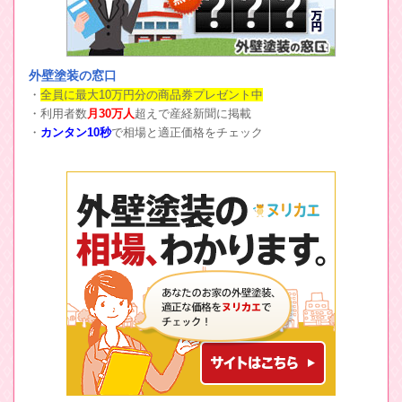
外壁塗装の窓口
・
全員に最大10万円分の商品券プレゼント中
・利用者数
月30万人
超えで産経新聞に掲載
・
カンタン10秒
で相場と適正価格をチェック