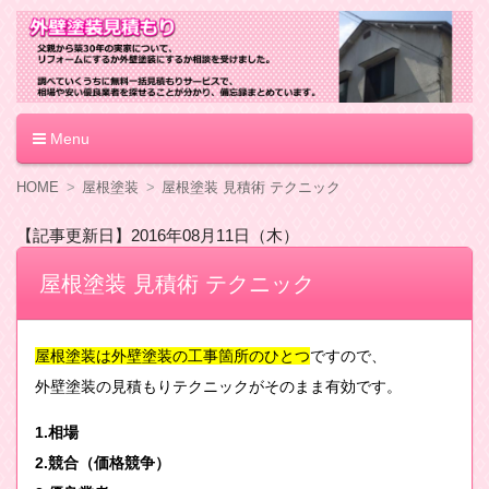
外壁塗装見積もり
Menu
コ
HOME
屋根塗装
屋根塗装 見積術 テクニック
ン
テ
【記事更新日】2016年08月11日（木）
ン
ツ
屋根塗装 見積術 テクニック
へ
移
動
屋根塗装は外壁塗装の工事箇所のひとつ
ですので、
外壁塗装の見積もりテクニックがそのまま有効です。
1.相場
2.競合（価格競争）