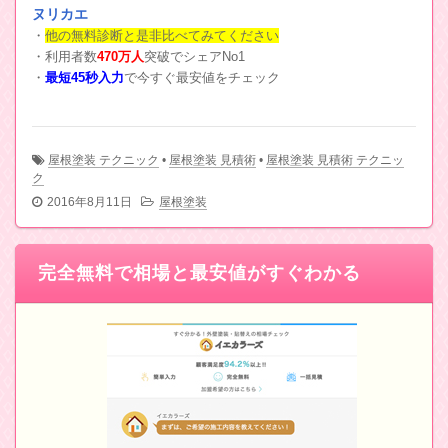
ヌリカエ
・
他の無料診断と是非比べてみてください
・利用者数
470万人
突破でシェアNo1
・
最短45秒入力
で今すぐ最安値をチェック
屋根塗装 テクニック
•
屋根塗装 見積術
•
屋根塗装 見積術 テクニッ
ク
2016年8月11日
屋根塗装
完全無料で相場と最安値がすぐわかる